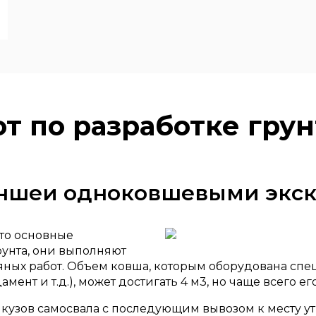
т по разработке грун
раншеи одноковшевыми экс
то основные
унта, они выполняют
яных работ. Объем ковша, которым оборудована сп
амент и т.д.), может достигать 4 м3, но чаще всего 
 в кузов самосвала с последующим вывозом к месту