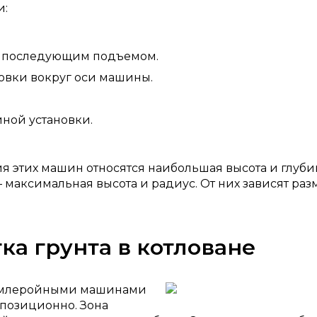
и:
.
с последующим подъемом.
овки вокруг оси машины.
ной установки.
я этих машин относятся наибольшая высота и глуб
 максимальная высота и радиус. От них зависят ра
ка грунта в котловане
 землеройными машинами
позиционно. Зона