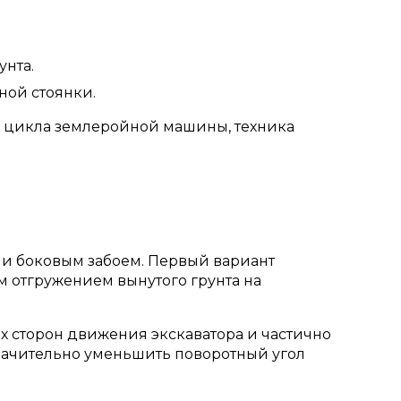
унта.
ной стоянки.
ени цикла землеройной машины, техника
ли боковым забоем. Первый вариант
 отгружением вынутого грунта на
х сторон движения экскаватора и частично
 значительно уменьшить поворотный угол