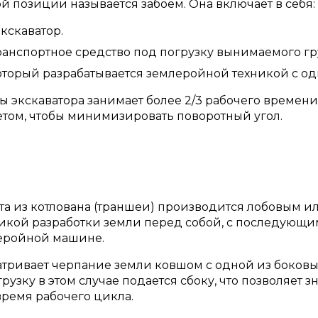
й позиции называется забоем. Она включает в себя:
кскаватор.
анспортное средство под погрузку вынимаемого гр
который разрабатывается землеройной техникой с од
релы экскаватора занимает более 2/3 рабочего врем
четом, чтобы минимизировать поворотный угол.
та из котлована (траншеи) производится лобовым и
икой разработки земли перед собой, с последующим
леройной машине.
атривает черпание земли ковшом с одной из боковы
рузку в этом случае подается сбоку, что позволяет
время рабочего цикла.