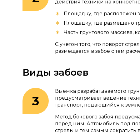
действия техники на конкретно
Площадку, где расположен э
Площадку, где размещено тр
Часть грунтового массива, 
С учетом того, что поворот ст
размещается в забое с тем рас
Виды забоев
Выемка разрабатываемого грун
предусматривает ведение техн
транспорт, подающийся к зем
Метод бокового забоя предусм
перед ним. Автомобиль под пог
стрелы и тем самым сократить 